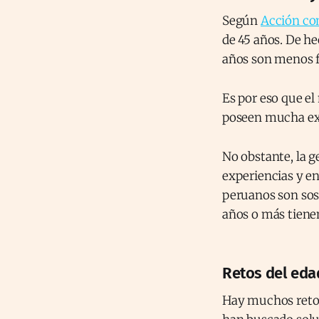
Según
Acción co
de 45 años. De h
años son menos fl
Es por eso que el
poseen mucha exp
No obstante, la 
experiencias y e
peruanos son sos
años o más tiene
Retos del eda
Hay muchos retos 