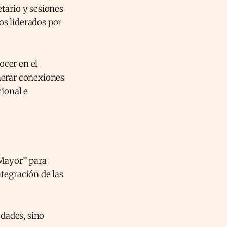
tario y sesiones
s liderados por
ocer en el
nerar conexiones
cional e
ayor’’ para
tegración de las
edades, sino