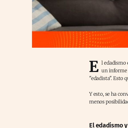
E
l edadismo 
un informe 
"edadista". Esto q
Y esto, se ha con
menos posibilida
El edadismo y