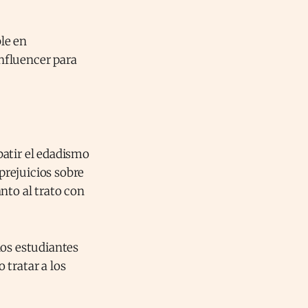
le en
nfluencer para
batir el edadismo
 prejuicios sobre
nto al trato con
 los estudiantes
 tratar a los