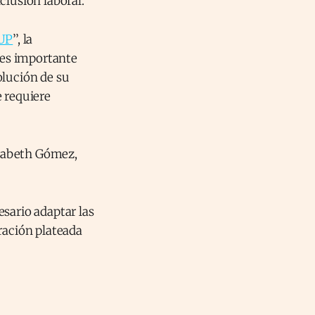
clusión laboral.
UP
’’, la
e es importante
olución de su
 requiere
lizabeth Gómez,
sario adaptar las
ración plateada