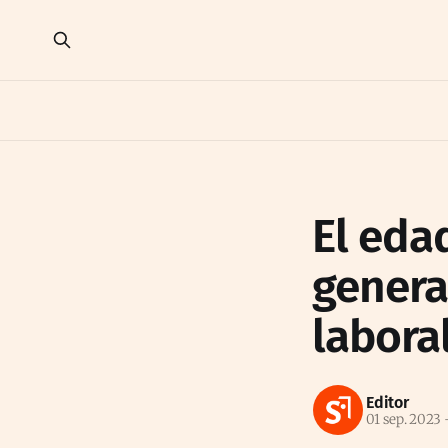
El edad
genera
labora
Editor
01 sep. 2023