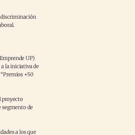
a discriminación
aboral.
(Emprende UP)
a la iniciativa de
o “Premios +50
l proyecto
te segmento de
idades a los que