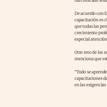
han buscado soluc
De acuerdo con El
capacitación es c
que todas las per
crecimiento profe
especial atención
Otro reto de los 
menciona que esta
“Todo se aprende 
capacitaciones de
en las exigenci