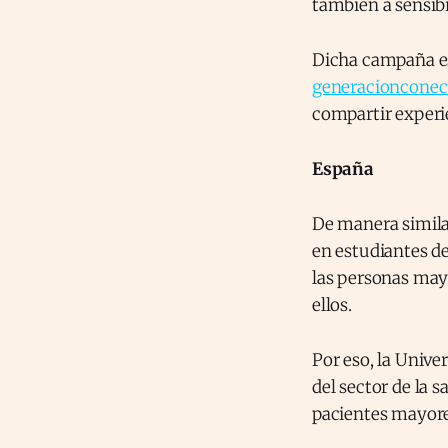
también a sensibi
Dicha campaña es
generacionconect
compartir experie
España
De manera simila
en estudiantes de
las personas mayo
ellos.
Por eso, la Univer
del sector de la 
pacientes mayore