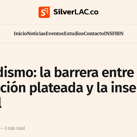
Inicio
Noticias
Eventos
Estudios
Contacto
INS
FB
IN
ismo: la barrera entre 
ción plateada y la inse
l
—
3 min read