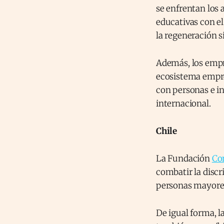
se enfrentan los 
educativas con e
la regeneración si
Además, los empr
ecosistema empre
con personas e in
internacional.
Chile
La Fundación
Co
combatir la discr
personas mayores 
De igual forma, l