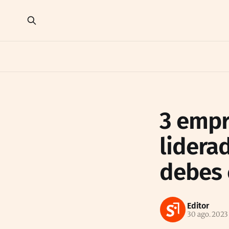
3 empr
lidera
debes 
Editor
30 ago. 2023