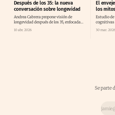
Después de los 35: la nueva
El envej
conversación sobre longevidad
los mitos
Andrea Cabrera propone visión de
Estudio de 
longevidad después de los 35, enfocada
cognitivas
en bienestar, energía, prevención y
desafiando 
10 abr. 2026
30 mar. 202
calidad de vida consciente
envejecimi
Se parte 