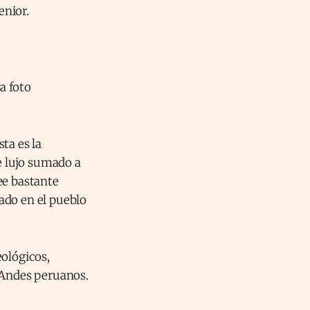
enior.
ta es la
 lujo sumado a
ee bastante
ado en el pueblo
ológicos,
 Andes peruanos.