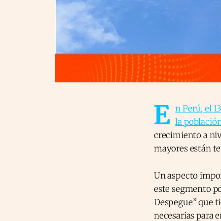
E
n Perú, el 1
la poblaci
crecimiento a niv
mayores están te
Un aspecto impor
este segmento pob
Despegue” que ti
necesarias para