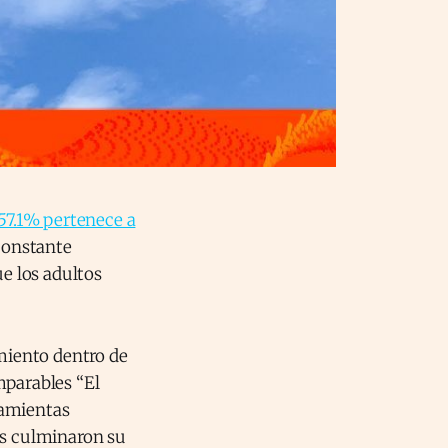
 57.1% pertenece a
constante
ue los adultos
miento dentro de
mparables “El
ramientas
s culminaron su