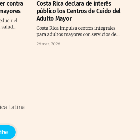
er contra
Costa Rica declara de interés
 mayores
público los Centros de Cuido del
Adulto Mayor
educir el
a salud
Costa Rica impulsa centros integrales
 según
para adultos mayores con servicios de
salud, bienestar y apoyo social en todo el
26 mar. 2026
territorio nacional.
ica Latina
ibe