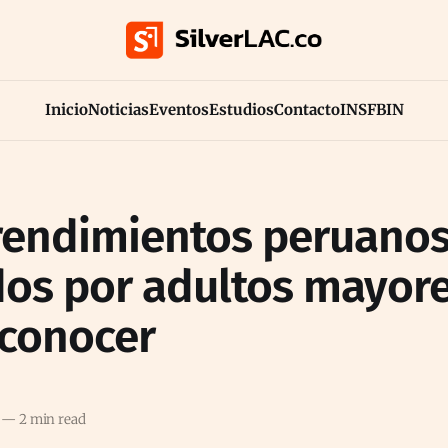
Inicio
Noticias
Eventos
Estudios
Contacto
INS
FB
IN
endimientos peruano
dos por adultos mayor
conocer
—
2 min read