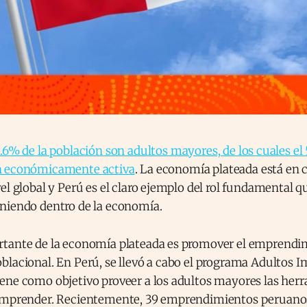
3.6% de la población son adultos mayores, de los cuales el
ón económicamente activa
. La economía plateada está en 
el global y Perú es el claro ejemplo del rol fundamental q
niendo dentro de la economía.
tante de la economía plateada es promover el emprendi
lacional. En Perú, se llevó a cabo el programa Adultos I
ene como objetivo proveer a los adultos mayores las her
 emprender. Recientemente, 39 emprendimientos peruano