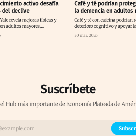
ecimiento activo desafía
Café y té podrían proteg
 del declive
la demencia en adultos
Yale revela mejoras físicas y
Café y té con cafeína podrían r
 en adultos mayores,
deterioro cognitivo y apoyar l
el declive y reforzando el
cerebral en el envejecimiento,
6
30 mar. 2026
ento activo positivo.
estudio prolongado reciente
Suscríbete
del Hub más importante de Economía Plateada de Amér
Subscr