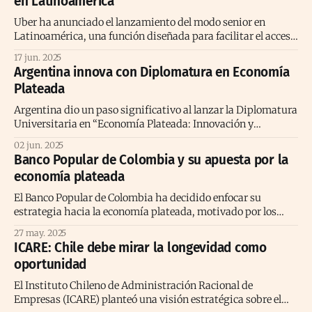
en Latinoamérica
Con
Uber ha anunciado el lanzamiento del modo senior en
Latinoamérica, una función diseñada para facilitar el acceso
al transporte a los adultos mayores. Esta nueva modalidad
17 jun. 2025
forma parte de un conjunto de herramientas pensadas para
Argentina innova con Diplomatura en Economía
fomentar la independencia, la movilidad y la conexión social
Plateada
de este grupo etario. La iniciativa
Argentina dio un paso significativo al lanzar la Diplomatura
Universitaria en “Economía Plateada: Innovación y
Emprendimiento”, impulsada por el intendente Gustavo
02 jun. 2025
Saadi y la Facultad de Ciencias Económicas y de
Banco Popular de Colombia y su apuesta por la
Administración (FCEyA) de la Universidad Nacional de
economía plateada
Catamarca (UNCa). Este programa pionero a nivel regional y
nacional tiene como propósito
El Banco Popular de Colombia ha decidido enfocar su
estrategia hacia la economía plateada, motivado por los
cambios demográficos proyectados en el país. Según datos
27 may. 2025
del DANE, para 2030 Colombia tendrá más adultos mayores
ICARE: Chile debe mirar la longevidad como
de 70 años que menores de 15. En 2045, se estima que más de
oportunidad
21 millones
El Instituto Chileno de Administración Racional de
Empresas (ICARE) planteó una visión estratégica sobre el