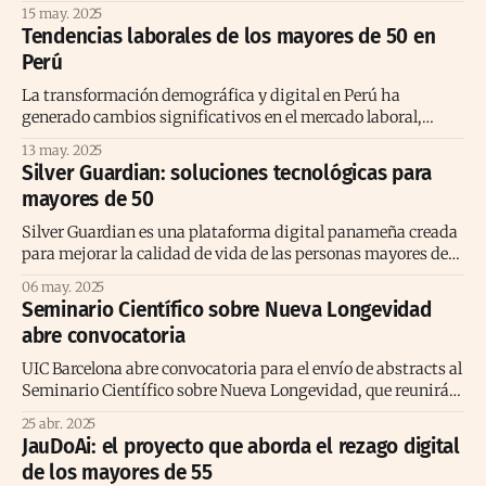
envejecimiento poblacional, enfocándose en la economía
15 may. 2025
plateada como un factor clave de desarrollo. A través de un
Tendencias laborales de los mayores de 50 en
grupo de trabajo creado en alianza con AFP Habitat y
Perú
SelloMayor, se busca posicionar la longevidad como una
La transformación demográfica y digital en Perú ha
generado cambios significativos en el mercado laboral,
especialmente para las personas mayores de 50 años. Así lo
13 may. 2025
revela la consultora Pulso en su informe “Economía
Silver Guardian: soluciones tecnológicas para
Plateada: perspectivas y futuro laboral”, donde se consultó a
mayores de 50
100 ejecutivos peruanos de este grupo etario para
Silver Guardian es una plataforma digital panameña creada
para mejorar la calidad de vida de las personas mayores de
50 años. Destacada entre las diez startups más inspiradoras
06 may. 2025
del Mapeo de Ecosistema de Economía Plateada en
Seminario Científico sobre Nueva Longevidad
Latinoamérica, la iniciativa fue desarrollada por Pensar en
abre convocatoria
Grande, un proyecto conjunto del Banco
UIC Barcelona abre convocatoria para el envío de abstracts al
Seminario Científico sobre Nueva Longevidad, que reunirá
expertos en envejecimiento activo en la Costa Brava.
25 abr. 2025
JauDoAi: el proyecto que aborda el rezago digital
de los mayores de 55