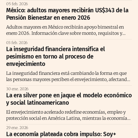
personalizados marcan la nueva etapa del sector.
05 feb. 2026
México: adultos mayores recibirán US$343 de la
Pensión Bienestar en enero 2026
Adultos mayores en México recibirán apoyo bimestral en
enero 2026. Información clave sobre monto, requisitos y
entrega de la Pensión Bienestar.
03 feb. 2026
La inseguridad financiera intensifica el
pesimismo en torno al proceso de
envejecimiento
La inseguridad financiera está cambiando la forma en que
las personas mayores perciben el envejecimiento, afectando
jubilación, bienestar social y acceso a la salud.
30 ene. 2026
La era silver pone en jaque el modelo económico
y social latinoamericano
El envejecimiento acelerado redefine economías, empleo y
protección social en América Latina, mientras la economía
plateada emerge como oportunidad estratégica.
29 ene. 2026
La economía plateada cobra impulso: Soy+