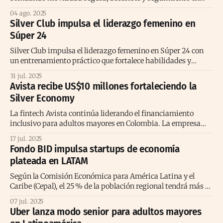
tiempo real para familiares.
04 ago. 2025
Silver Club impulsa el liderazgo femenino en
Súper 24
Silver Club impulsa el liderazgo femenino en Súper 24 con
un entrenamiento práctico que fortalece habilidades y
promueve la equidad laboral.
31 jul. 2025
Avista recibe US$10 millones fortaleciendo la
Silver Economy
La fintech Avista continúa liderando el financiamiento
inclusivo para adultos mayores en Colombia. La empresa
anunció la emisión exitosa de una titulización privada
17 jul. 2025
internacional por US$10 millones, con el respaldo de Ninety
Fondo BID impulsa startups de economía
One, un reconocido gestor global de inversiones. Este nuevo
plateada en LATAM
capital será destinado a ampliar el acceso a
Según la Comisión Económica para América Latina y el
Caribe (Cepal), el 25 % de la población regional tendrá más de
60 años para 2050. Ante este cambio, el envejecimiento ha
07 jul. 2025
sido identificado como uno de los desafíos clave del siglo
Uber lanza modo senior para adultos mayores
XXI, pero también como una de sus mayores oportunidades.