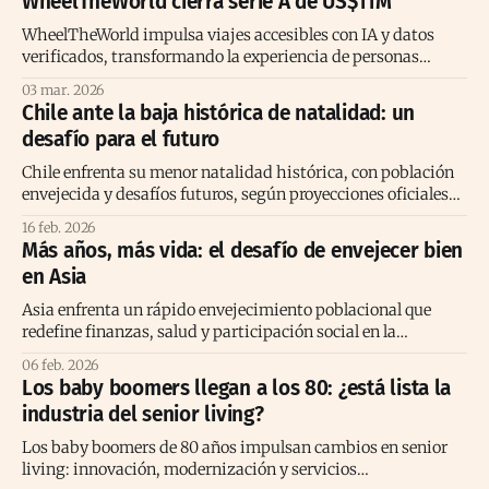
WheelTheWorld cierra serie A de US$11M
WheelTheWorld impulsa viajes accesibles con IA y datos
verificados, transformando la experiencia de personas
mayores y con discapacidad globalmente.
03 mar. 2026
Chile ante la baja histórica de natalidad: un
desafío para el futuro
Chile enfrenta su menor natalidad histórica, con población
envejecida y desafíos futuros, según proyecciones oficiales
del INE y expertos demográficos.
16 feb. 2026
Más años, más vida: el desafío de envejecer bien
en Asia
Asia enfrenta un rápido envejecimiento poblacional que
redefine finanzas, salud y participación social en la
construcción de sociedades longevas y sostenibles.
06 feb. 2026
Los baby boomers llegan a los 80: ¿está lista la
industria del senior living?
Los baby boomers de 80 años impulsan cambios en senior
living: innovación, modernización y servicios