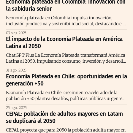
Economía plateada en Colombia: innovación con
la sabiduría senior
Economía plateada en Colombia impulsa innovación,
inclusión productiva y sostenibilidad social, destacando el
valor de los adultos mayores como agentes transformadores.
03 sep. 2025
El impacto de la Economía Plateada en América
Latina al 2050
ChatGPT Plus La Economía Plateada transformará América
Latina al 2050, impulsando consumo, inversión y desarrollo
sostenible en una región con rápido envejecimiento.
31 ago. 2025
Economía Plateada en Chile: oportunidades en la
generación +50
Economía Plateada en Chile: crecimiento acelerado de la
población +50 plantea desafíos, políticas públicas urgentes
y grandes oportunidades de desarrollo.
25 ago. 2025
CEPAL: población de adultos mayores en Latam
se duplicará al 2050
CEPAL proyecta que para 2050 la población adulta mayor en