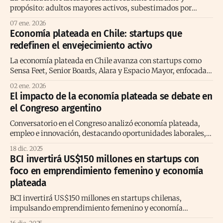
propósito: adultos mayores activos, subestimados por
marketing, con impacto demográfico, social y económico.
07 ene. 2026
Economía plateada en Chile: startups que
redefinen el envejecimiento activo
La economía plateada en Chile avanza con startups como
Sensa Feet, Senior Boards, Alara y Espacio Mayor, enfocadas
en salud, empleo y autonomía.
02 ene. 2026
El impacto de la economía plateada se debate en
el Congreso argentino
Conversatorio en el Congreso analizó economía plateada,
empleo e innovación, destacando oportunidades laborales,
longevidad activa y reinvención profesional en Argentina.
18 dic. 2025
BCI invertirá US$150 millones en startups con
foco en emprendimiento femenino y economía
plateada
BCI invertirá US$150 millones en startups chilenas,
impulsando emprendimiento femenino y economía
plateada como eje estratégico del ecosistema emprendedor