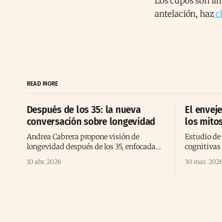
Los cupos son lim
antelación, haz
cl
READ MORE
Después de los 35: la nueva
El envej
conversación sobre longevidad
los mitos
Andrea Cabrera propone visión de
Estudio de 
longevidad después de los 35, enfocada
cognitivas
en bienestar, energía, prevención y
desafiando 
10 abr. 2026
30 mar. 202
calidad de vida consciente
envejecimi