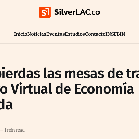
Inicio
Noticias
Eventos
Estudios
Contacto
INS
FB
IN
pierdas las mesas de tr
ro Virtual de Economía
da
—
1 min read