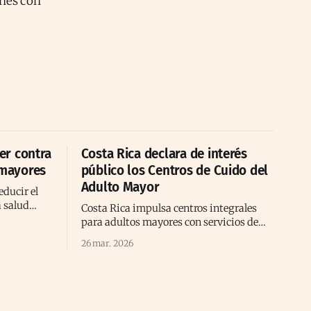
ones con
er contra
Costa Rica declara de interés
 mayores
público los Centros de Cuido del
Adulto Mayor
educir el
a salud
Costa Rica impulsa centros integrales
 según
para adultos mayores con servicios de
salud, bienestar y apoyo social en todo el
26 mar. 2026
territorio nacional.