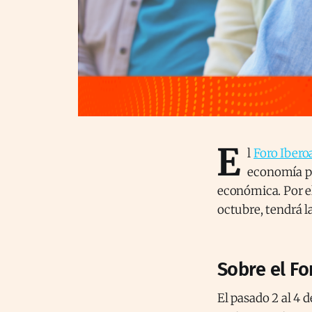
E
l
Foro Iber
economía pl
económica. Por el
octubre, tendrá l
Sobre el F
El pasado 2 al 4 