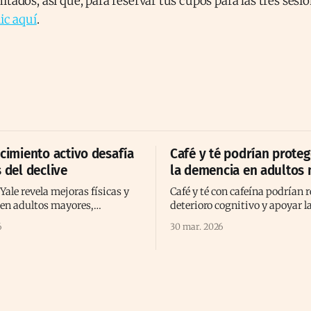
itados, así que, para reservar tus cupos para las tres sesi
ic aquí
.
ecimiento activo desafía
Café y té podrían proteg
 del declive
la demencia en adultos
Yale revela mejoras físicas y
Café y té con cafeína podrían r
 en adultos mayores,
deterioro cognitivo y apoyar l
el declive y reforzando el
cerebral en el envejecimiento,
6
30 mar. 2026
ento activo positivo.
estudio prolongado reciente