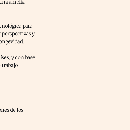
una amplia
ecnológica para
r perspectivas y
longevidad.
íses, y con base
e trabajo
ones de los