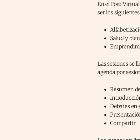
En el Foro Virtu
ser los siguientes
Alfabetizaci
Salud y bien
Emprendimi
Las sesiones se l
agenda por sesio
Resumen del
Introducció
Debates en 
Presentación
Compartir